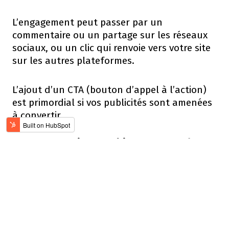
L’engagement peut passer par un
commentaire ou un partage sur les réseaux
sociaux, ou un clic qui renvoie vers votre site
sur les autres plateformes.
L’ajout d’un CTA (bouton d’appel à l’action)
est primordial si vos publicités sont amenées
à convertir.
Mesurer et ajuster : l'importance des
KPIs
Dans le digital, tout est mesurable. Lorsque
vous investissez du temps et de l'argent dans
la publicité en ligne pour votre château ou
votre vin, il est crucial de suivre les retours
de vos campagnes. C'est là que les KPIs